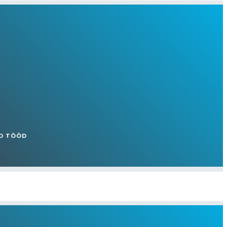
D TÖÖD