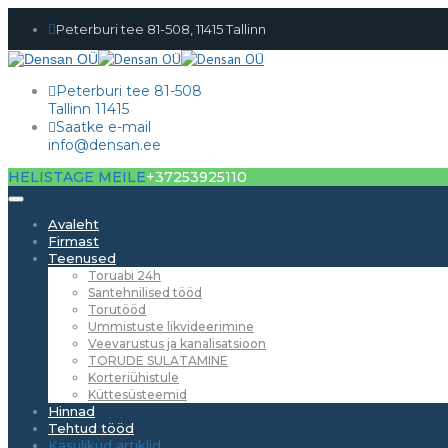
Peterburi tee 81-508, 11415 Tallinn
Peterburi tee 81-508
Tallinn 11415
Saatke e-mail
info@densan.ee
HELISTAGE MEILE
+37253925110
Avaleht
Firmast
Teenused
Toruabi 24h
Santehnilised tööd
Torutööd
Ummistuste likvideerimine
Veevarustus ja kanalisatsioon
TORUDE SULATAMINE
Korteriühistule
Küttesüsteemid
Hinnad
Tehtud tööd
Kasulikud artiklid