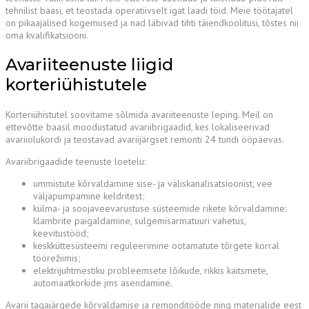
tehnilist baasi, et teostada operatiivselt igat laadi töid. Meie töötajatel
on pikaajalised kogemused ja nad läbivad tihti täiendkoolitusi, tõstes nii
oma kvalifikatsiooni.
Avariiteenuste liigid
korteriühistutele
Korteriühistutel soovitame sõlmida avariiteenuste leping. Meil on
ettevõtte baasil moodustatud avariibrigaadid, kes lokaliseerivad
avariiolukordi ja teostavad avariijärgset remonti 24 tundi ööpäevas.
Avariibrigaadide teenuste loetelu:
ummistute kõrvaldamine sise- ja väliskanalisatsioonist, vee
väljapumpamine keldritest;
külma- ja soojaveevarustuse süsteemide rikete kõrvaldamine:
klambrite paigaldamine, sulgemisarmatuuri vahetus,
keevitustööd;
keskküttesüsteemi reguleerimine ootamatute tõrgete korral
töörežiimis;
elektrijuhtmestiku probleemsete lõikude, rikkis kaitsmete,
automaatkorkide jms asendamine.
Avarii tagajärgede kõrvaldamise ja remonditööde ning materjalide eest