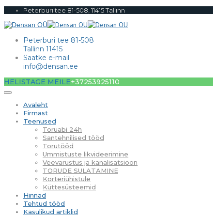
Peterburi tee 81-508, 11415 Tallinn
Peterburi tee 81-508
Tallinn 11415
Saatke e-mail
info@densan.ee
HELISTAGE MEILE
+37253925110
Avaleht
Firmast
Teenused
Toruabi 24h
Santehnilised tööd
Torutööd
Ummistuste likvideerimine
Veevarustus ja kanalisatsioon
TORUDE SULATAMINE
Korteriühistule
Küttesüsteemid
Hinnad
Tehtud tööd
Kasulikud artiklid