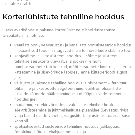
tasutakse eraldi.
Korteriühistute tehniline hooldus
Lisaks avariitöödele pakume korteriühistutele hooldusteenuste
täispaketti, mis hõlmab:
ventilatsiooni-, veevarustus- ja kanalisatsioonisüsteemide hooldus
– plaanilised tööd, mis tagavad maja tehnovõrkude stabiilse töö;
soojasõlme ja küttesüsteemi hooldus – sõlme ja süsteemi
tehnilise seisukorra ülevaatus ja jooksev remont,
pumbaseadmete töö kontroll, mõõteseadmete kontroll, süsteemi
katsetamine ja sisevõrkude läbipesu enne kütteperioodi algust
jne;
välisuste ja -akende tehniline hooldus ja pisiremont – furnituuri
õlitamine ja uksepoolte reguleerimine, elektromehaaniliste
lukkude sõlmede häälestamine, muud tüüpi lukkude remont ja
hooldus jne;
madalpinge elektrivõrkude ja valgustite tehniline hooldus –
elektrisüsteemide ja juhtmekinnituste plaaniline ülevaatus, rivist
välja läinud osade vahetus, valgustite kinnituste usaldusväärsuse
kontroll;
spetsialiseeritud süsteemide tehniline hooldus (tõkkepuud,
fonolukud, liftid, tulekahjuautomaatika ja