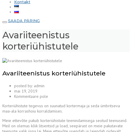
Kontakt
SAADA PÄRING
Avariiteenistus
korteriühistutele
Avariiteenistus korteriühistutele
posted by:
admin
mai 19, 2019
Kommentaare pole
Korteriühistute tegevus on suunatud kortermaja ja seda ümbritseva
maa-ala korrashoiu korraldamises.
Meie ettevõte pakub korteriühistute teenindamisega seotud teenuseid.
Meil on olemas kõik litsentsid ja load, seepärast on meie pakutavate
teenuste valik üsna lai. Meie ettevõte uuendab ja laiendab pidevalt